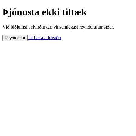
Þjónusta ekki tiltæk
Við biðjumst velvirðingar, vinsamlegast reyndu aftur síðar.
Til baka á forsíðu
Reyna aftur