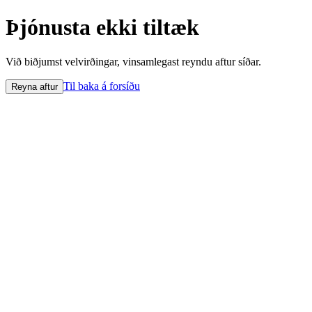
Þjónusta ekki tiltæk
Við biðjumst velvirðingar, vinsamlegast reyndu aftur síðar.
Til baka á forsíðu
Reyna aftur