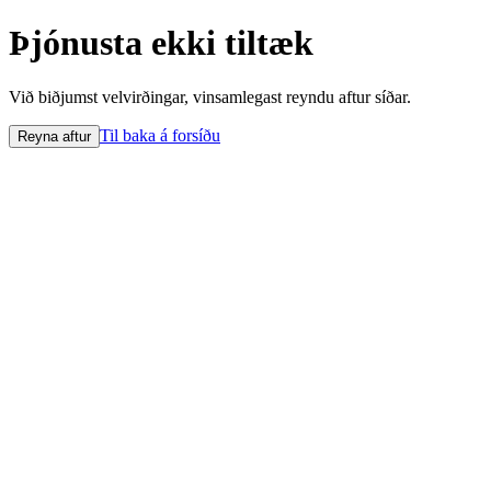
Þjónusta ekki tiltæk
Við biðjumst velvirðingar, vinsamlegast reyndu aftur síðar.
Til baka á forsíðu
Reyna aftur