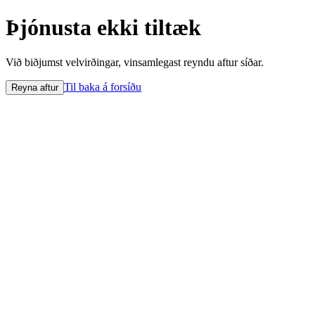
Þjónusta ekki tiltæk
Við biðjumst velvirðingar, vinsamlegast reyndu aftur síðar.
Til baka á forsíðu
Reyna aftur