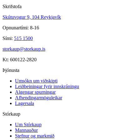
Skrifstofa
Skútuvogur 9, 104 Reykjavík
Opnunartími: 8-16
Sími:
515 1500
storkaup@storkaup.is
Kt: 600122-2820
Þjónusta
Umsókn um viðskipti
Leiðbeiningar fyrir innskráningu
Algengar spurningar
Afhendingarmöguleikar
Lagersala
Stórkaup
Um Stórkaup
Mannauður
Stefnur og markmið