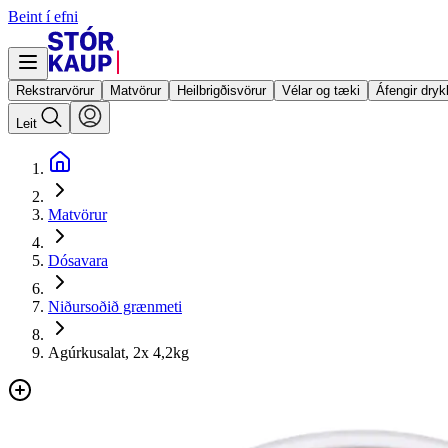
Beint í efni
Rekstrarvörur
Matvörur
Heilbrigðisvörur
Vélar og tæki
Áfengir dryk
Leit
Matvörur
Dósavara
Niðursoðið grænmeti
Agúrkusalat, 2x 4,2kg