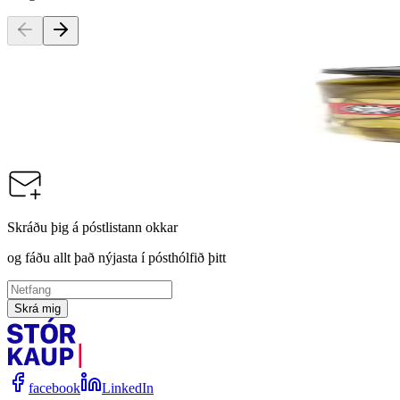
Euroshopper
Agúrkusalat, 12x 680g
Vörunúmer:
9001894
Skráðu þig á póstlistann okkar
og fáðu allt það nýjasta í pósthólfið þitt
Skrá mig
facebook
LinkedIn