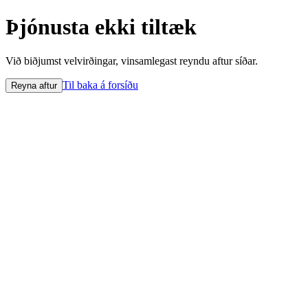
Þjónusta ekki tiltæk
Við biðjumst velvirðingar, vinsamlegast reyndu aftur síðar.
Til baka á forsíðu
Reyna aftur