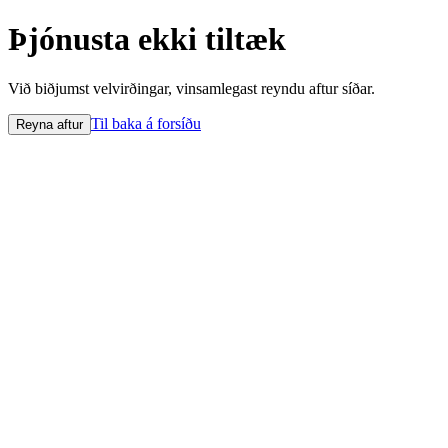
Þjónusta ekki tiltæk
Við biðjumst velvirðingar, vinsamlegast reyndu aftur síðar.
Til baka á forsíðu
Reyna aftur