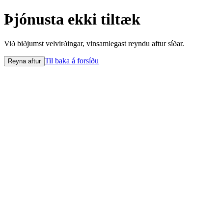
Þjónusta ekki tiltæk
Við biðjumst velvirðingar, vinsamlegast reyndu aftur síðar.
Til baka á forsíðu
Reyna aftur