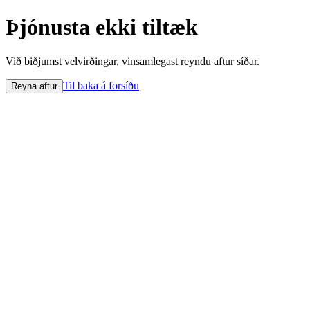
Þjónusta ekki tiltæk
Við biðjumst velvirðingar, vinsamlegast reyndu aftur síðar.
Til baka á forsíðu
Reyna aftur